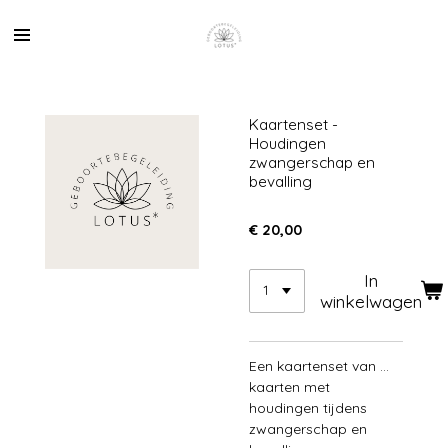
Ga
direct
naar
de
hoofdinhoud
Kaartenset -
Houdingen
zwangerschap en
bevalling
€ 20,00
In
winkelwagen
Een kaartenset van ...
kaarten met
houdingen tijdens
zwangerschap en