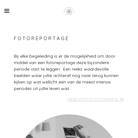
Ga
direct
naar
de
hoofdinhoud
F O T O R E P O R T A G E
Bij elke begeleiding is er de mogelijkheid om door
middel van een fotoreportage deze bijzondere
periode vast te leggen. Een reeks waardevolle
beelden waar jullie achteraf nog naar terug kunnen
kijken op wat wellicht één van de meest intense
periodes uit jullie leven was.
GEBOORTEFOTOGRAFIE ≫