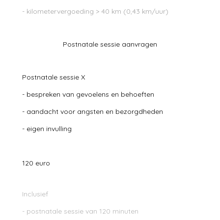
- kilometervergoeding > 40 km (0,43 km/uur)
Postnatale sessie aanvragen
Postnatale sessie X
- bespreken van gevoelens en behoeften
- aandacht voor angsten en bezorgdheden
- eigen invulling
120 euro
Inclusief
- postnatale sessie van 120 minuten