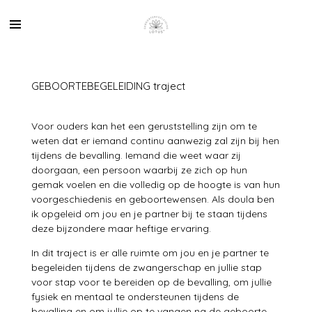
Ga
direct
naar
de
hoofdinhoud
GEBOORTEBEGELEIDING traject
Voor ouders kan het een geruststelling zijn om te
weten dat er iemand continu aanwezig zal zijn bij hen
tijdens de bevalling. Iemand die weet waar zij
doorgaan, een persoon waarbij ze zich op hun
gemak voelen en die volledig op de hoogte is van hun
voorgeschiedenis en geboortewensen. Als doula ben
ik opgeleid om jou en je partner bij te staan tijdens
deze bijzondere maar heftige ervaring.
In dit traject is er alle ruimte om jou en je partner te
begeleiden tijdens de zwangerschap en jullie stap
voor stap voor te bereiden op de bevalling, om jullie
fysiek en mentaal te ondersteunen tijdens de
bevalling en om jullie op te vangen na de geboorte.