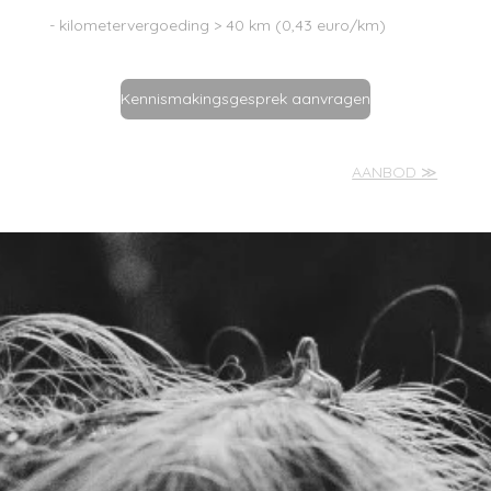
- kilometervergoeding > 40 km (0,43 euro/km)
Kennismakingsgesprek aanvragen
AANBOD ≫