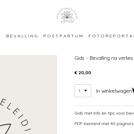
P
B E V A L L I N G
P O S T P A R T U M
F O T O R E P O R T A 
Gids - Bevalling na verlies
€ 20,00
In winkelwagen
Gids met info en tips voor bev
PDF bestand met 40 pagina's