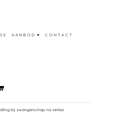
G E
A A N B O D
C O N T A C T
alling bij zwangerschap na verlies.